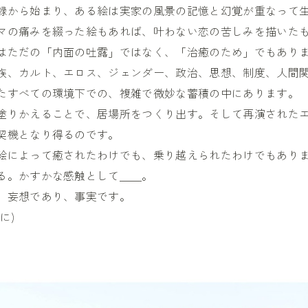
録から始まり、ある絵は実家の風景の記憶と幻覚が重なって
マの痛みを綴った絵もあれば、叶わない恋の苦しみを描いた
はただの「内面の吐露」ではなく、「治癒のため」でもあり
族、カルト、エロス、ジェンダー、政治、思想、制度、人間
たすべての環境下での、複雑で微妙な蓄積の中にあります。
塗りかえることで、居場所をつくり出す。そして再演された
契機となり得るのです。
絵によって癒されたわけでも、乗り越えられたわけでもあり
る。かすかな感触として＿＿。
、妄想であり、事実です。
に)