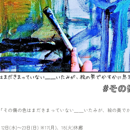
「その傷の色はまだきまっていない＿＿いたみが、絵の奥で
12日(水)〜23日(日) ※17(月)、18(火)休廊