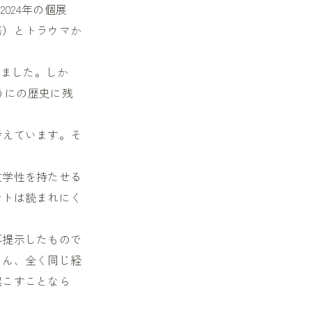
024年の個展
語）とトラウマか
しました。しか
うにの歴史に残
考えています。そ
文学性を持たせる
ントは読まれにく
再提示したもので
ろん、全く同じ経
起こすことなら