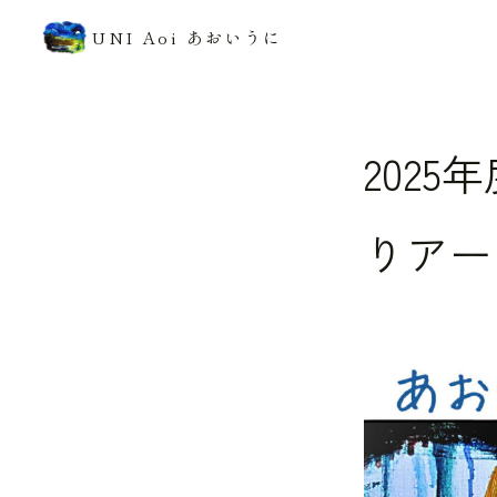
UNI Aoi あおいうに
202
りアー