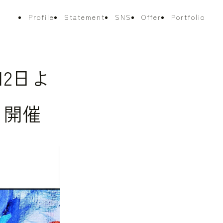
Profile
Statement
SNS
Offer
Portfolio
12日よ
て開催