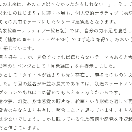
「この未来は、あのとき選べなかったかもしれない。」、そして2
父殺しのはじまり」に続く本展も、個人史的ナラティヴ（物
てその共有をテーマにしたシリーズ展覧会となります。
展（具象絵画＋ナラティヴ＋絵日記）では、自分の力不足を痛感
の個展（抽象絵画＋ナラティヴ＋SM）では手応えを得て、あおい
と感じています。
画を好みますが、具象でなければ伝わらないテーマもあると
023年のリベンジとして「具象絵画」を再提示しました。
みとして「タイトルが絵よりも先に存在し、題名そのものに
した。今回の題名が軒並み長文であるのは、別途ステートメ
プションであれば目に留めてもらえると考えたからです。
憶や夢、幻覚、身体感覚の断片を、絵画という形式を通して
賞者のみなさまと共有し、照合したいと思っています。もち
は少ないでしょう。しかし眠っている似た感情や感覚を呼び
だと信じています。