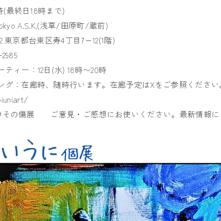
時(最終日18時まで)
okyo A.S.K.(浅草/田原町/蔵前)
 東京都台東区寿4丁目7−12(1階)
2985
ィー：12日(水) 18時〜20時
ング：在廊時、随時行います。在廊予定はXをご参照ください
iuniart
/
#その傷展 ご意見・ご感想にお使いください。最新情報に